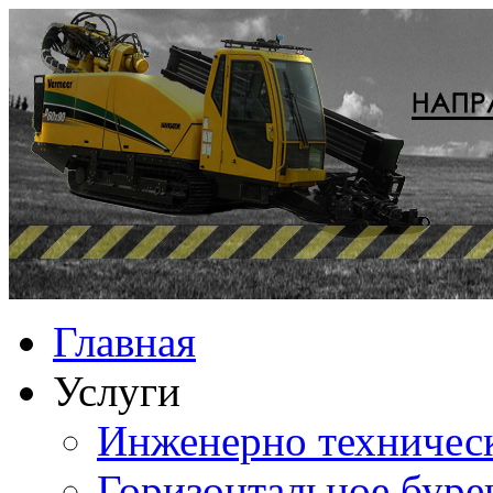
Главная
Услуги
Инженерно техничес
Горизонтальное буре