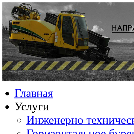
Главная
Услуги
Инженерно техничес
Горизонтальное буре