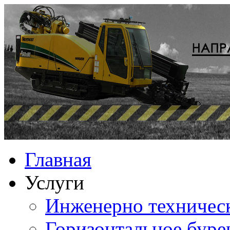
Главная
Услуги
Инженерно техничес
Горизонтальное буре