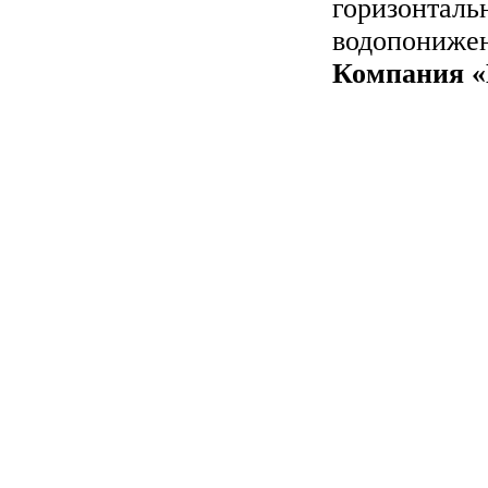
горизонталь
водопонижен
Компания «